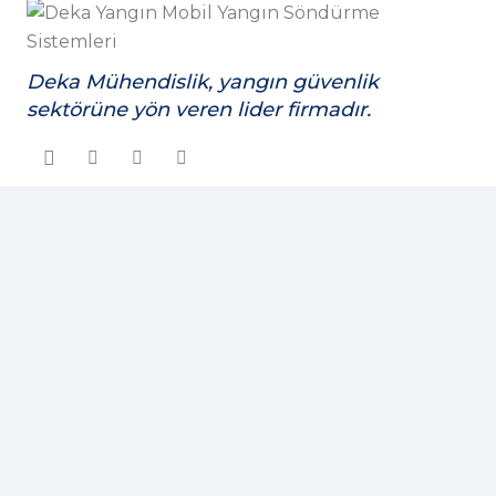
Deka Mühendislik, yangın güvenlik
sektörüne yön veren lider firmadır.
Hakkımızda
Başarısını çok çalışmaktan ve doğru mühendislik
çözümlerini müşterilerine sunmasından elde etti. Bu
bir ekibin, tek bir vücut olarak, durmadan
dinlenmeden, bitmeyecek bir enerji ile gece
gündüz çalışarak, tek amacı olan “Deka Mühendislik
Sektörün Lideri” hedefini yakalamak için bu hedefe
adım adım ilerleme hikayesidir.