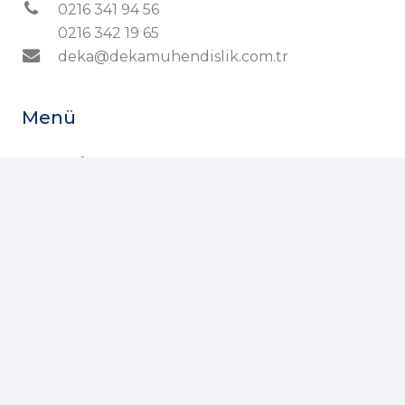
0216 341 94 56
0216 342 19 65
deka@dekamuhendislik.com.tr
Menü
Ana Sayfa
Hakkımızda
Ürünler
Sistemler
Referanslar
Hidrolik Hesap Örnekleri
İletişim