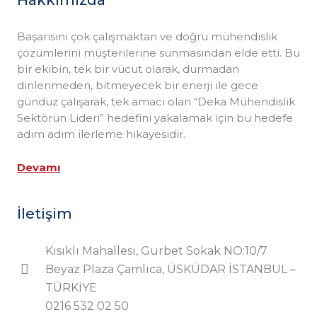
Başarısını çok çalışmaktan ve doğru mühendislik
çözümlerini müşterilerine sunmasından elde etti. Bu
bir ekibin, tek bir vücut olarak, durmadan
dinlenmeden, bitmeyecek bir enerji ile gece
gündüz çalışarak, tek amacı olan “Deka Mühendislik
Sektörün Lideri” hedefini yakalamak için bu hedefe
adım adım ilerleme hikayesidir.
Devamı
İletişim
Kısıklı Mahallesi, Gurbet Sokak NO:10/7
Beyaz Plaza Çamlıca, ÜSKÜDAR İSTANBUL –
TÜRKİYE
0216 532 02 50